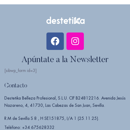
Apúntate a la Newsletter
[sibwp_form id=3]
Contacto
Destetika Belleza Profesional, S.L.U. CIF B24812216. Avenida Jesús
Nazareno, 4, 41730, Las Cabezas de San Juan, Sevilla.
R.M de Sevilla S 8 , H SE151875, I/A 1 (25.11.25).
Teléfono: +34 675628332