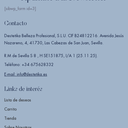
[sibwp_form id=3]
Contacto
Destetika Belleza Profesional, S.L.U. CIF B24812216. Avenida Jesús
Nazareno, 4, 41730, Las Cabezas de San Juan, Sevilla.
R.M de Sevilla S 8 , H SE151875, I/A 1 (25.11.25).
Teléfono: +34 675628332
E-mail: info@destetika.es
Links de interés
Lista de deseos
Carrito
Tienda
Sobre Nosotros