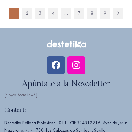
1
2
3
4
…
7
8
9
Apúntate a la Newsletter
[sibwp_form id=3]
Contacto
Destetika Belleza Profesional, S.L.U. CIF B24812216. Avenida Jesús
Nazareno, 4, 41730, Las Cabezas de San Juan, Sevilla.