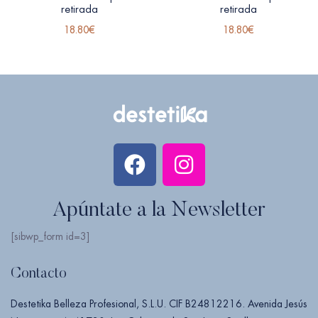
retirada
retirada
18.80
€
18.80
€
Apúntate a la Newsletter
[sibwp_form id=3]
Contacto
Destetika Belleza Profesional, S.L.U. CIF B24812216. Avenida Jesús