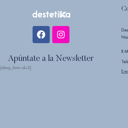
C
Des
Naz
R.M
Apúntate a la Newsletter
Tel
[sibwp_form id=3]
E-m