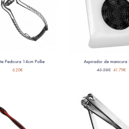
ate Pedicura 14cm Pollie
Aspirador de manicura P
6.20
€
43.58
€
41.79
€