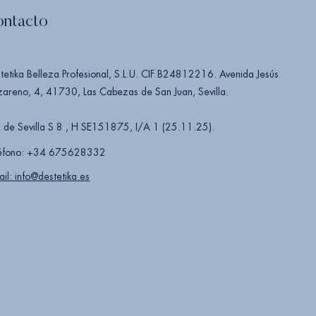
ontacto
tetika Belleza Profesional, S.L.U. CIF B24812216. Avenida Jesús
areno, 4, 41730, Las Cabezas de San Juan, Sevilla.
 de Sevilla S 8 , H SE151875, I/A 1 (25.11.25).
éfono: +34 675628332
ail: info@destetika.es