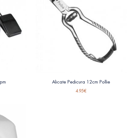
rpm
Alicate Pedicura 12cm Pollie
4.95
€