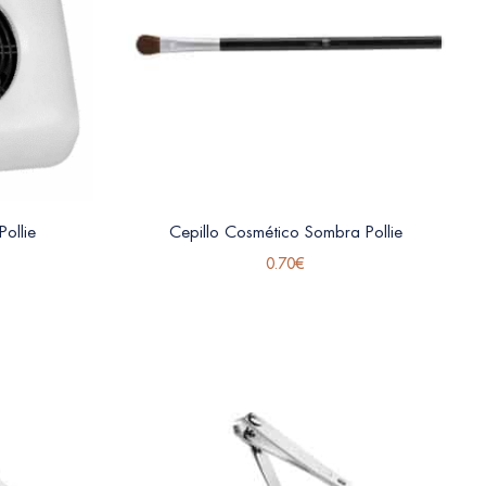
ollie
Cepillo Cosmético Sombra Pollie
0.70
€