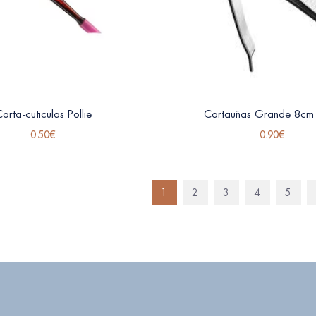
orta-cuticulas Pollie
Cortauñas Grande 8cm P
0.50
€
0.90
€
1
2
3
4
5