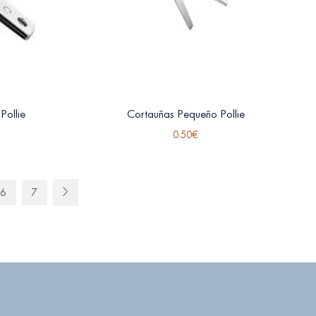
ollie
Cortauñas Pequeño Pollie
0.50
€
6
7