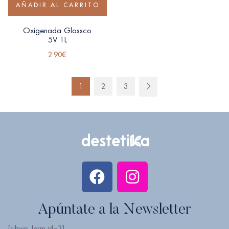
AÑADIR AL CARRITO
Oxigenada Glossco
5V 1L
2.90
€
1
2
3
Apúntate a la Newsletter
[sibwp_form id=3]