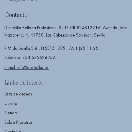
Contacto
Destetika Belleza Profesional, S.L.U. CIF B24812216. Avenida Jesús
Nazareno, 4, 41730, Las Cabezas de San Juan, Sevilla.
R.M de Sevilla S 8 , H SE151875, I/A 1 (25.11.25).
Teléfono: +34 675628332
E-mail: info@destetika.es
Links de interés
Lista de deseos
Carrito
Tienda
Sobre Nosotros
Contacto