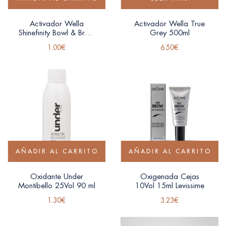
Activador Wella
Activador Wella True
Shinefinity Bowl & Brush
Grey 500ml
2% 60ml
1.00
€
6.50
€
AÑADIR AL CARRITO
AÑADIR AL CARRITO
Oxidante Under
Oxigenada Cejas
Montibello 25Vol 90 ml
10Vol 15ml Levissime
1.30
€
3.23
€