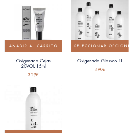
AÑADIR AL CARRITO
SELECCIONAR OPCIONE
Oxigenada Cejas
Oxigenada Glossco 1L
20VOL 15ml
3.90
€
3.29
€