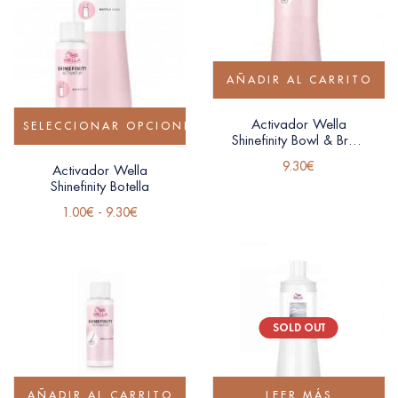
AÑADIR AL CARRITO
Activador Wella
SELECCIONAR OPCIONES
Shinefinity Bowl & Brush
2% 1L
9.30
€
Activador Wella
Shinefinity Botella
1.00
€
-
9.30
€
SOLD OUT
AÑADIR AL CARRITO
LEER MÁS