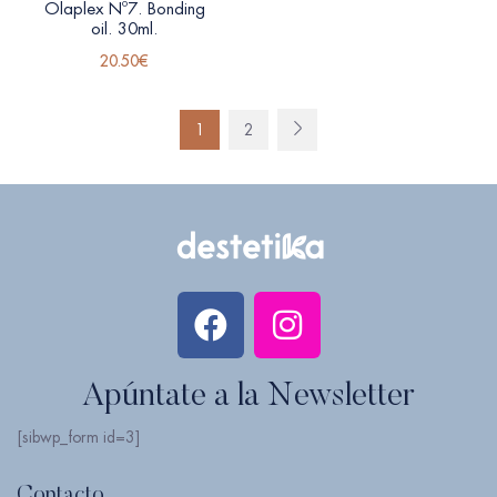
Olaplex Nº7. Bonding
oil. 30ml.
20.50
€
1
2
Apúntate a la Newsletter
[sibwp_form id=3]
Contacto