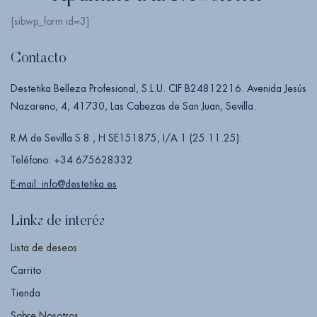
[sibwp_form id=3]
Contacto
Destetika Belleza Profesional, S.L.U. CIF B24812216. Avenida Jesús
Nazareno, 4, 41730, Las Cabezas de San Juan, Sevilla.
R.M de Sevilla S 8 , H SE151875, I/A 1 (25.11.25).
Teléfono: +34 675628332
E-mail: info@destetika.es
Links de interés
Lista de deseos
Carrito
Tienda
Sobre Nosotros