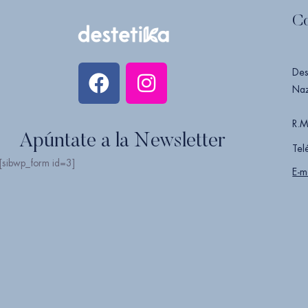
C
Des
Naz
R.M
Apúntate a la Newsletter
Tel
[sibwp_form id=3]
E-m