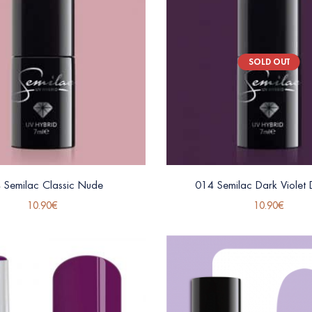
SOLD OUT
 Semilac Classic Nude
014 Semilac Dark Violet
10.90
€
10.90
€