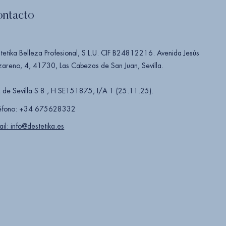
ontacto
tetika Belleza Profesional, S.L.U. CIF B24812216. Avenida Jesús
areno, 4, 41730, Las Cabezas de San Juan, Sevilla.
 de Sevilla S 8 , H SE151875, I/A 1 (25.11.25).
éfono: +34 675628332
ail: info@destetika.es