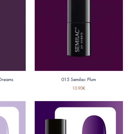
 Dreams
015 Semilac Plum
10.90
€