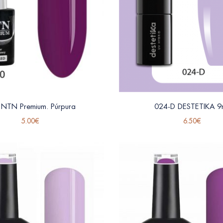
 NTN Premium. Púrpura
024-D DESTETIKA 9m
5.00
€
6.50
€