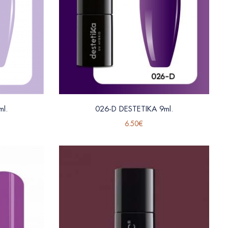
l.
026-D DESTETIKA 9ml.
6.50
€