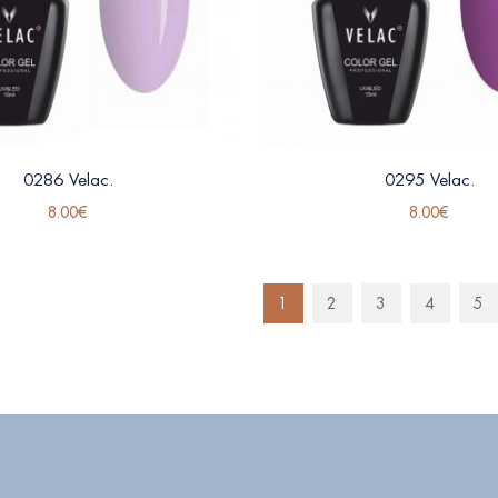
0286 Velac.
0295 Velac.
8.00
€
8.00
€
1
2
3
4
5