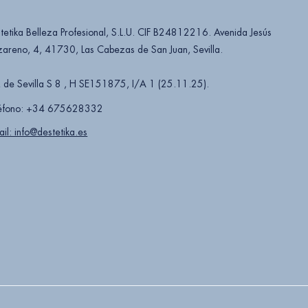
tetika Belleza Profesional, S.L.U. CIF B24812216. Avenida Jesús
areno, 4, 41730, Las Cabezas de San Juan, Sevilla.
 de Sevilla S 8 , H SE151875, I/A 1 (25.11.25).
éfono: +34 675628332
ail: info@destetika.es