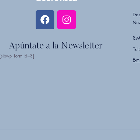
Des
Naz
R.M
Apúntate a la Newsletter
Tel
[sibwp_form id=3]
E-m