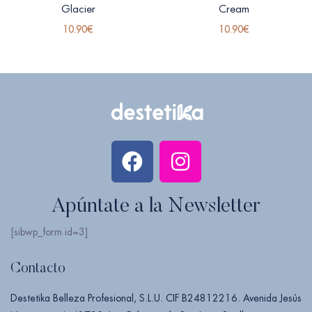
Glacier
Cream
10.90
€
10.90
€
Apúntate a la Newsletter
[sibwp_form id=3]
Contacto
Destetika Belleza Profesional, S.L.U. CIF B24812216. Avenida Jesús