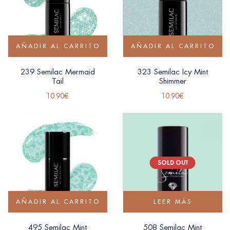
AÑADIR AL CARRITO
AÑADIR AL CARRITO
239 Semilac Mermaid
323 Semilac Icy Mint
Tail
Shimmer
10.90
€
10.90
€
SOLD OUT
AÑADIR AL CARRITO
LEER MÁS
495 Semilac Mint
508 Semilac Mint