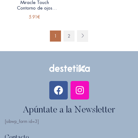
Miracle Touch
Contorno de ojos
Levissime
5.91
€
1
2
Apúntate a la Newsletter
[sibwp_form id=3]
Contacto