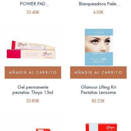
POWER PAD
Blanqueadora Pieles
WIMPERNWELLE (8
Maduras Lifting Solution
33.40
€
4.50
€
APLICACIONES)
Ziaja
AÑADIR AL CARRITO
AÑADIR AL CARRITO
Gel permanente
Glamour Lifting Kit
pestañas Thuya 15ml
Pestañas Levissime
20.80
€
82.23
€