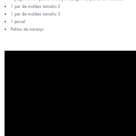
1 par de moldes tamaño 2
1 par de moldes tamaño 3
1 pincel
Palitos de naranjo