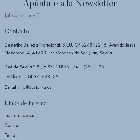
Apúntate a la Newsletter
[sibwp_form id=3]
Contacto
Destetika Belleza Profesional, S.L.U. CIF B24812216. Avenida Jesús
Nazareno, 4, 41730, Las Cabezas de San Juan, Sevilla.
R.M de Sevilla S 8 , H SE151875, I/A 1 (25.11.25).
Teléfono: +34 675628332
E-mail: info@destetika.es
Links de interés
Lista de deseos
Carrito
Tienda