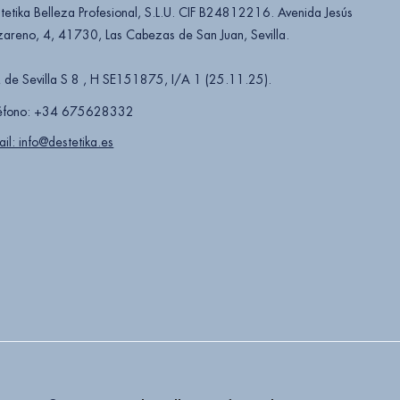
tetika Belleza Profesional, S.L.U. CIF B24812216. Avenida Jesús
areno, 4, 41730, Las Cabezas de San Juan, Sevilla.
 de Sevilla S 8 , H SE151875, I/A 1 (25.11.25).
éfono: +34 675628332
ail: info@destetika.es