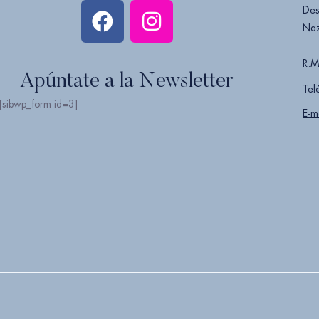
Des
Naz
R.M
Apúntate a la Newsletter
Tel
[sibwp_form id=3]
E-m