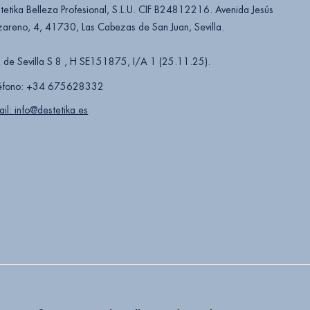
tetika Belleza Profesional, S.L.U. CIF B24812216. Avenida Jesús
areno, 4, 41730, Las Cabezas de San Juan, Sevilla.
 de Sevilla S 8 , H SE151875, I/A 1 (25.11.25).
éfono: +34 675628332
ail: info@destetika.es