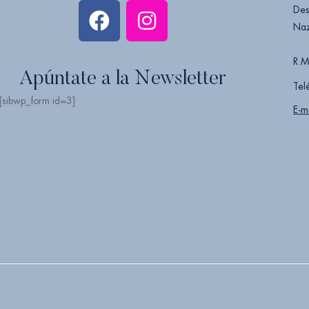
Des
Naz
R.M
Apúntate a la Newsletter
Tel
[sibwp_form id=3]
E-m