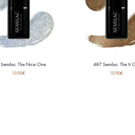
 Semilac The Nice One
487 Semilac The It G
10.90
€
10.90
€