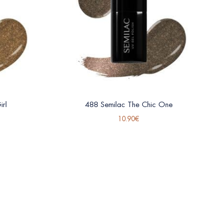
irl
488 Semilac The Chic One
10.90
€