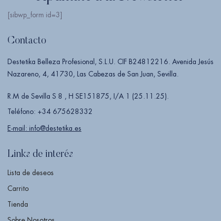
[sibwp_form id=3]
Contacto
Destetika Belleza Profesional, S.L.U. CIF B24812216. Avenida Jesús
Nazareno, 4, 41730, Las Cabezas de San Juan, Sevilla.
R.M de Sevilla S 8 , H SE151875, I/A 1 (25.11.25).
Teléfono: +34 675628332
E-mail: info@destetika.es
Links de interés
Lista de deseos
Carrito
Tienda
Sobre Nosotros