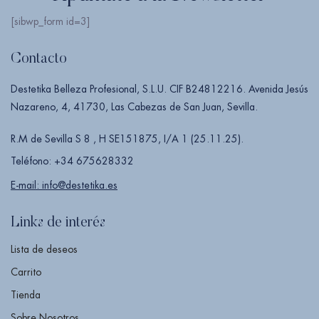
[sibwp_form id=3]
Contacto
Destetika Belleza Profesional, S.L.U. CIF B24812216. Avenida Jesús
Nazareno, 4, 41730, Las Cabezas de San Juan, Sevilla.
R.M de Sevilla S 8 , H SE151875, I/A 1 (25.11.25).
Teléfono: +34 675628332
E-mail: info@destetika.es
Links de interés
Lista de deseos
Carrito
Tienda
Sobre Nosotros