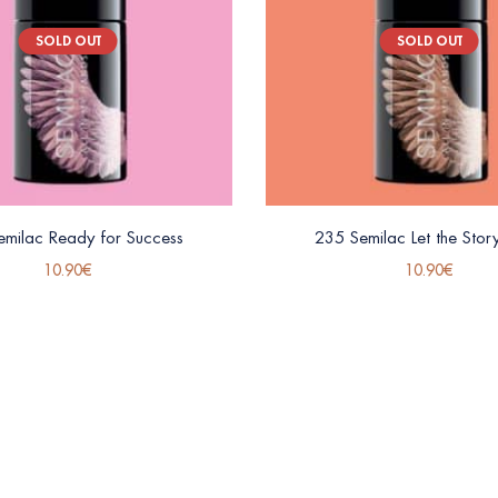
SOLD OUT
SOLD OUT
emilac Ready for Success
235 Semilac Let the Stor
10.90
€
10.90
€