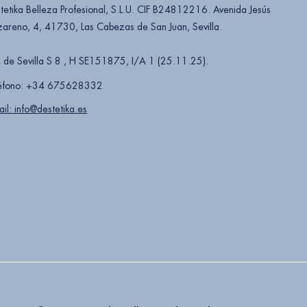
tetika Belleza Profesional, S.L.U. CIF B24812216. Avenida Jesús
areno, 4, 41730, Las Cabezas de San Juan, Sevilla.
 de Sevilla S 8 , H SE151875, I/A 1 (25.11.25).
éfono: +34 675628332
ail: info@destetika.es