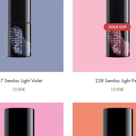
SOLD OUT
7 Semilac Light Violet
228 Semilac Light Pi
10.90
€
10.90
€