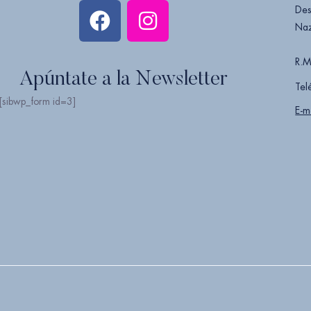
Des
Naz
R.M
Apúntate a la Newsletter
Tel
[sibwp_form id=3]
E-m