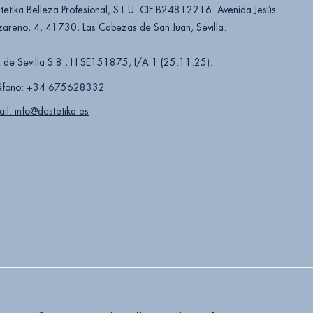
tetika Belleza Profesional, S.L.U. CIF B24812216. Avenida Jesús
areno, 4, 41730, Las Cabezas de San Juan, Sevilla.
 de Sevilla S 8 , H SE151875, I/A 1 (25.11.25).
éfono: +34 675628332
ail: info@destetika.es