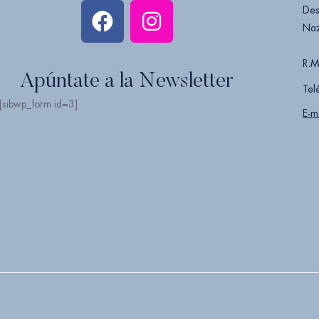
Des
Naz
R.M
Apúntate a la Newsletter
Tel
[sibwp_form id=3]
E-m