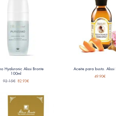
mo Hyaluronic Alissi Bronte
Aceite para busto. Alissi
100ml
49.90
€
92.15
€
82.93
€