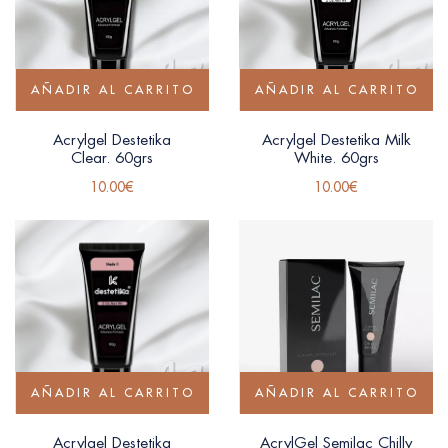
AÑADIR AL CARRITO
AÑADIR AL CARRITO
Acrylgel Destetika
Acrylgel Destetika Milk
Clear. 60grs
White. 60grs
10.00
€
10.00
€
AÑADIR AL CARRITO
AÑADIR AL CARRITO
Acrylgel Destetika
AcrylGel Semilac Chilly