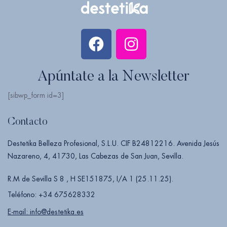
Apúntate a la Newsletter
[sibwp_form id=3]
Contacto
Destetika Belleza Profesional, S.L.U. CIF B24812216. Avenida Jesús
Nazareno, 4, 41730, Las Cabezas de San Juan, Sevilla.
R.M de Sevilla S 8 , H SE151875, I/A 1 (25.11.25).
Teléfono: +34 675628332
E-mail: info@destetika.es