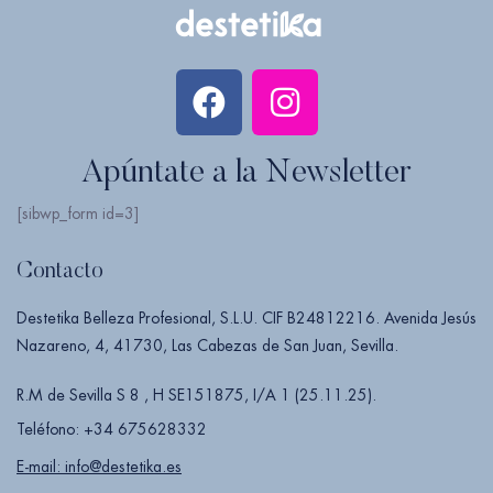
Apúntate a la Newsletter
[sibwp_form id=3]
Contacto
Destetika Belleza Profesional, S.L.U. CIF B24812216. Avenida Jesús
Nazareno, 4, 41730, Las Cabezas de San Juan, Sevilla.
R.M de Sevilla S 8 , H SE151875, I/A 1 (25.11.25).
Teléfono: +34 675628332
E-mail: info@destetika.es