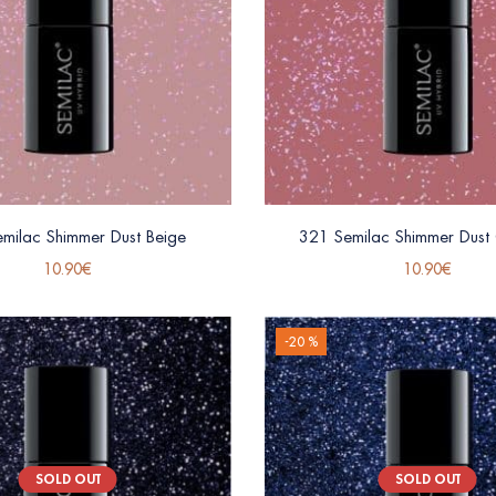
milac Shimmer Dust Beige
321 Semilac Shimmer Dust
10.90
€
10.90
€
-20 %
SOLD OUT
SOLD OUT