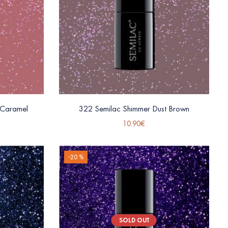
 Caramel
322 Semilac Shimmer Dust Brown
10.90
€
-20 %
SOLD OUT