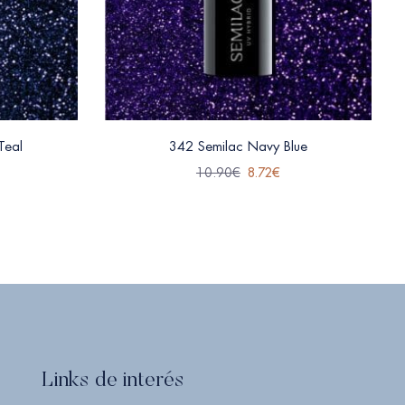
Teal
342 Semilac Navy Blue
10.90
€
8.72
€
Links de interés