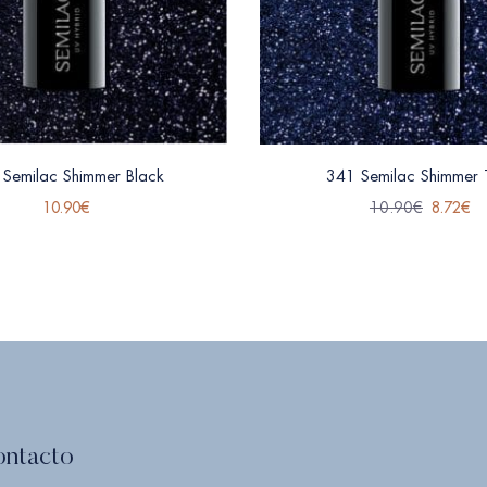
 Semilac Shimmer Black
341 Semilac Shimmer 
10.90
€
10.90
€
8.72
€
ontacto