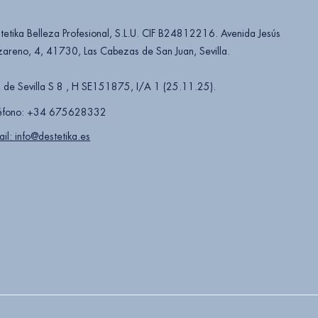
tetika Belleza Profesional, S.L.U. CIF B24812216. Avenida Jesús
areno, 4, 41730, Las Cabezas de San Juan, Sevilla.
 de Sevilla S 8 , H SE151875, I/A 1 (25.11.25).
éfono: +34 675628332
ail: info@destetika.es