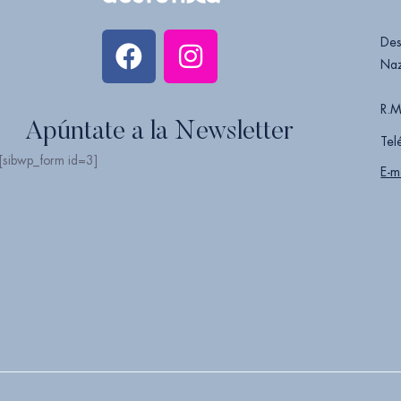
Des
Naz
R.M
Apúntate a la Newsletter
Tel
[sibwp_form id=3]
E-m