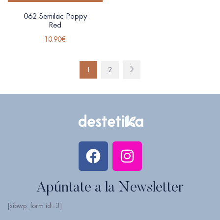
062 Semilac Poppy
Red
10.90
€
1
2
Apúntate a la Newsletter
[sibwp_form id=3]