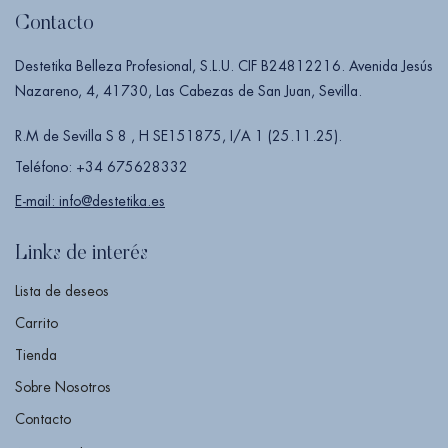
Contacto
Destetika Belleza Profesional, S.L.U. CIF B24812216. Avenida Jesús
Nazareno, 4, 41730, Las Cabezas de San Juan, Sevilla.
R.M de Sevilla S 8 , H SE151875, I/A 1 (25.11.25).
Teléfono: +34 675628332
E-mail: info@destetika.es
Links de interés
Lista de deseos
Carrito
Tienda
Sobre Nosotros
Contacto