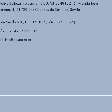
tetika Belleza Profesional, S.L.U. CIF B24812216. Avenida Jesús
areno, 4, 41730, Las Cabezas de San Juan, Sevilla.
 de Sevilla S 8 , H SE151875, I/A 1 (25.11.25).
éfono: +34 675628332
ail: info@destetika.es