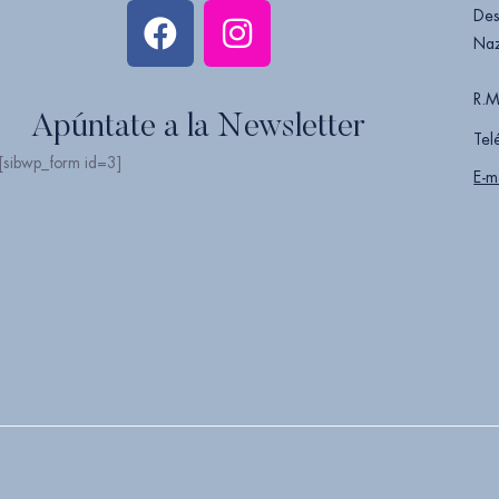
Des
Naz
R.M
Apúntate a la Newsletter
Tel
[sibwp_form id=3]
E-m