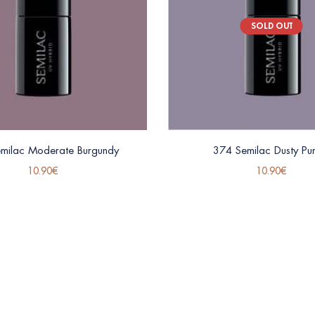
SOLD OUT
milac Moderate Burgundy
374 Semilac Dusty Pu
10.90
€
10.90
€