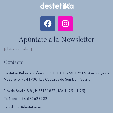
Apúntate a la Newsletter
[sibwp_form id=3]
Contacto
Destetika Belleza Profesional, S.L.U. CIF B24812216. Avenida Jesús
Nazareno, 4, 41730, Las Cabezas de San Juan, Sevilla.
R.M de Sevilla S 8 , H SE151875, I/A 1 (25.11.25).
Teléfono: +34 675628332
E-mail: info@destetika.es