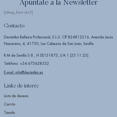
Apúntate a la Newsletter
[sibwp_form id=3]
Contacto
Destetika Belleza Profesional, S.L.U. CIF B24812216. Avenida Jesús
Nazareno, 4, 41730, Las Cabezas de San Juan, Sevilla.
R.M de Sevilla S 8 , H SE151875, I/A 1 (25.11.25).
Teléfono: +34 675628332
E-mail: info@destetika.es
Links de interés
Lista de deseos
Carrito
Tienda