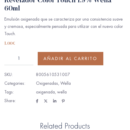
Revelador Color Touch 1.9% Wella
60ml
Emulsión oxigenada que se caracteriza por una consistencia suave
y cremosa, especialmente pensada para utilizar con el nuevo color
Touch.
1.00
€
AÑADIR AL CARRITO
SKU:
8005610531007
Categories:
Oxigenadas
,
Wella
Tags:
oxigenada
,
wella
Share:
Related Products