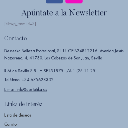
Apúntate a la Newsletter
[sibwp_form id=3]
Contacto
Destetika Belleza Profesional, S.L.U. CIF B24812216. Avenida Jesús
Nazareno, 4, 41730, Las Cabezas de San Juan, Sevilla.
R.M de Sevilla S 8 , H SE151875, I/A 1 (25.11.25).
Teléfono: +34 675628332
E-mail: info@destetika.es
Links de interés
Lista de deseos
Carrito