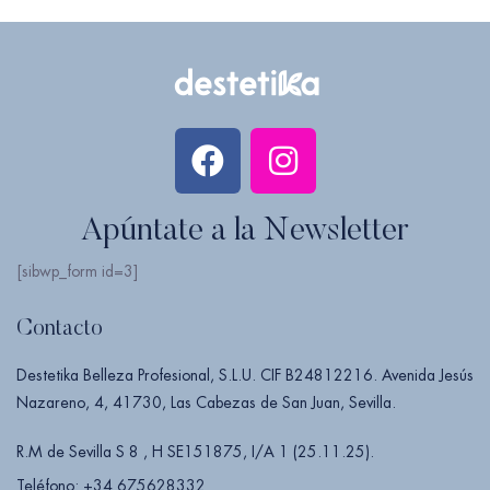
Apúntate a la Newsletter
[sibwp_form id=3]
Contacto
Destetika Belleza Profesional, S.L.U. CIF B24812216. Avenida Jesús
Nazareno, 4, 41730, Las Cabezas de San Juan, Sevilla.
R.M de Sevilla S 8 , H SE151875, I/A 1 (25.11.25).
Teléfono: +34 675628332