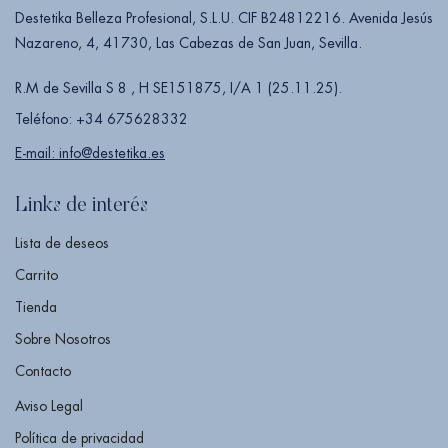
Destetika Belleza Profesional, S.L.U. CIF B24812216. Avenida Jesús
Nazareno, 4, 41730, Las Cabezas de San Juan, Sevilla.
R.M de Sevilla S 8 , H SE151875, I/A 1 (25.11.25).
Teléfono: +34 675628332
E-mail: info@destetika.es
Links de interés
Lista de deseos
Carrito
Tienda
Sobre Nosotros
Contacto
Aviso Legal
Política de privacidad