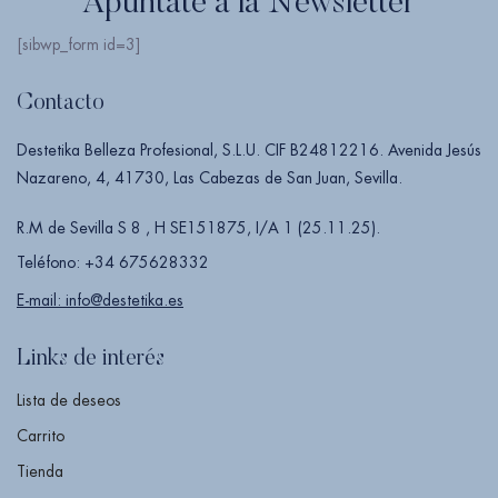
Apúntate a la Newsletter
[sibwp_form id=3]
Contacto
Destetika Belleza Profesional, S.L.U. CIF B24812216. Avenida Jesús
Nazareno, 4, 41730, Las Cabezas de San Juan, Sevilla.
R.M de Sevilla S 8 , H SE151875, I/A 1 (25.11.25).
Teléfono: +34 675628332
E-mail: info@destetika.es
Links de interés
Lista de deseos
Carrito
Tienda