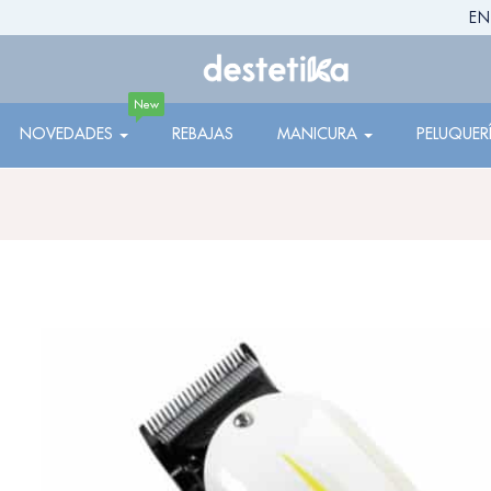
EN
New
NOVEDADES
REBAJAS
MANICURA
PELUQUER