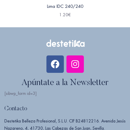
Lima IDC 240/240
1.20
€
Apúntate a la Newsletter
[sibwp_form id=3]
Contacto
Destetika Belleza Profesional, S.L.U. CIF B24812216. Avenida Jesús
Nazareno, 4, 41730, Las Cabezas de San Juan, Sevilla.