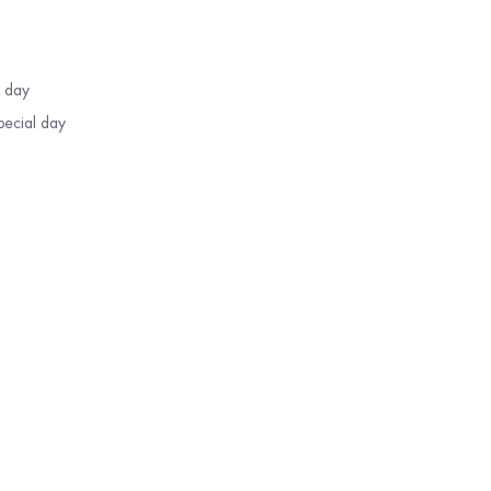
l day
pecial day