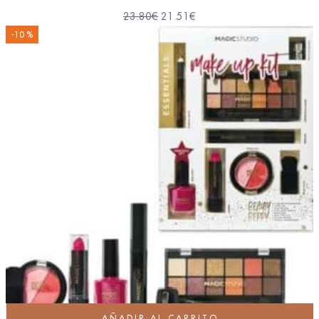
23.80
€
21.51
€
-10 %
AÑADIR AL CARRITO