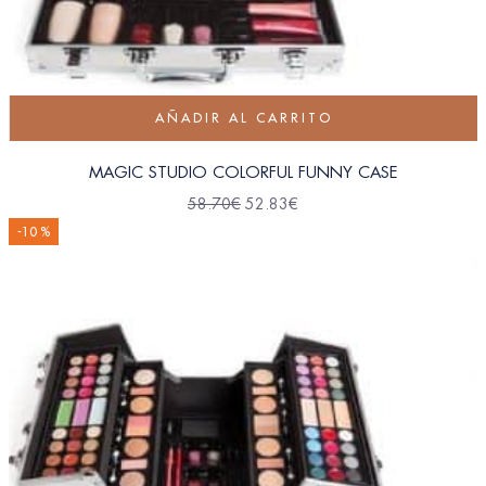
AÑADIR AL CARRITO
MAGIC STUDIO COLORFUL FUNNY CASE
58.70
€
52.83
€
-10 %