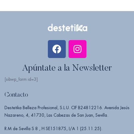
Apúntate a la Newsletter
[sibwp_form id=3]
Contacto
Destetika Belleza Profesional, S.L.U. CIF B24812216. Avenida Jesús
Nazareno, 4, 41730, Las Cabezas de San Juan, Sevilla.
R.M de Sevilla S 8 , H SE151875, I/A 1 (25.11.25).