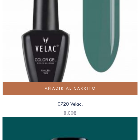
AÑADIR AL CARRITO
0720 Velac.
8.00
€