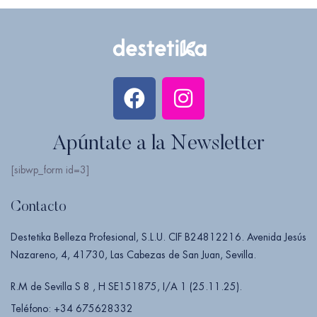
Apúntate a la Newsletter
[sibwp_form id=3]
Contacto
Destetika Belleza Profesional, S.L.U. CIF B24812216. Avenida Jesús
Nazareno, 4, 41730, Las Cabezas de San Juan, Sevilla.
R.M de Sevilla S 8 , H SE151875, I/A 1 (25.11.25).
Teléfono: +34 675628332