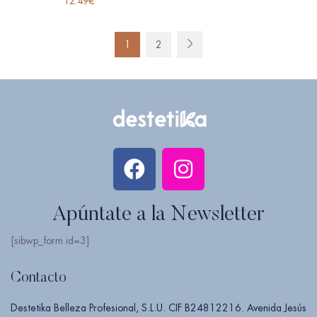
12.49
€
1
2
Apúntate a la Newsletter
[sibwp_form id=3]
Contacto
Destetika Belleza Profesional, S.L.U. CIF B24812216. Avenida Jesús