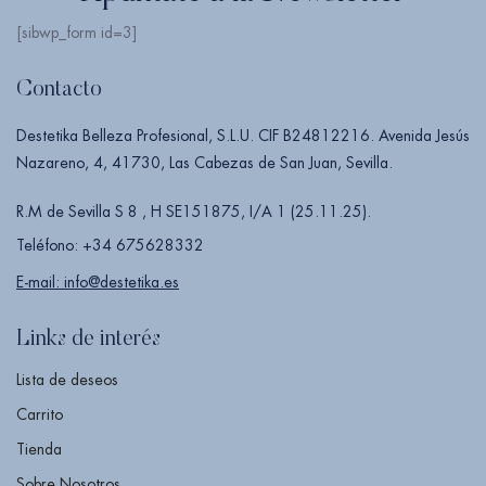
[sibwp_form id=3]
Contacto
Destetika Belleza Profesional, S.L.U. CIF B24812216. Avenida Jesús
Nazareno, 4, 41730, Las Cabezas de San Juan, Sevilla.
R.M de Sevilla S 8 , H SE151875, I/A 1 (25.11.25).
Teléfono: +34 675628332
E-mail: info@destetika.es
Links de interés
Lista de deseos
Carrito
Tienda
Sobre Nosotros