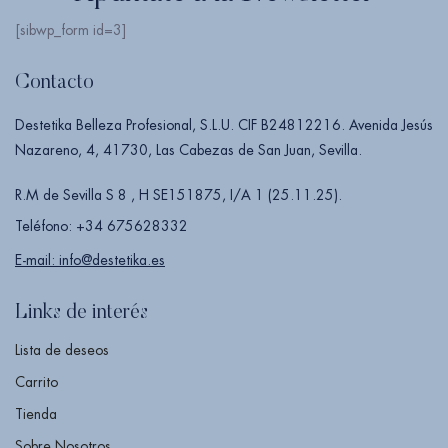
[sibwp_form id=3]
Contacto
Destetika Belleza Profesional, S.L.U. CIF B24812216. Avenida Jesús
Nazareno, 4, 41730, Las Cabezas de San Juan, Sevilla.
R.M de Sevilla S 8 , H SE151875, I/A 1 (25.11.25).
Teléfono: +34 675628332
E-mail: info@destetika.es
Links de interés
Lista de deseos
Carrito
Tienda
Sobre Nosotros