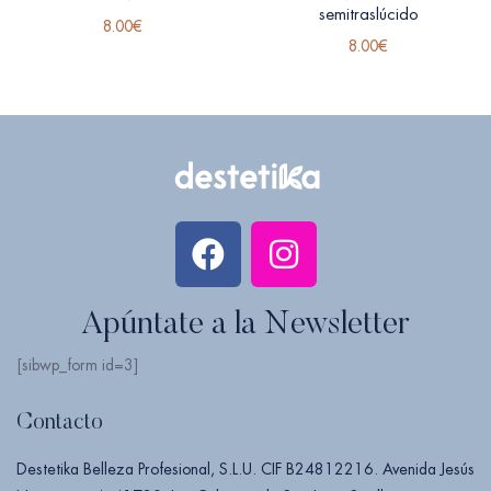
semitraslúcido
8.00
€
8.00
€
Apúntate a la Newsletter
[sibwp_form id=3]
Contacto
Destetika Belleza Profesional, S.L.U. CIF B24812216. Avenida Jesús