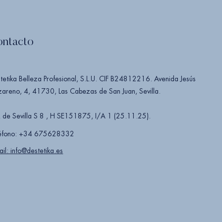
ontacto
tetika Belleza Profesional, S.L.U. CIF B24812216. Avenida Jesús
areno, 4, 41730, Las Cabezas de San Juan, Sevilla.
 de Sevilla S 8 , H SE151875, I/A 1 (25.11.25).
éfono: +34 675628332
ail: info@destetika.es