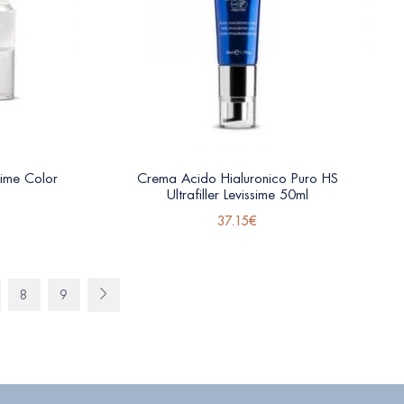
sime Color
Crema Acido Hialuronico Puro HS
Ultrafiller Levissime 50ml
37.15
€
8
9