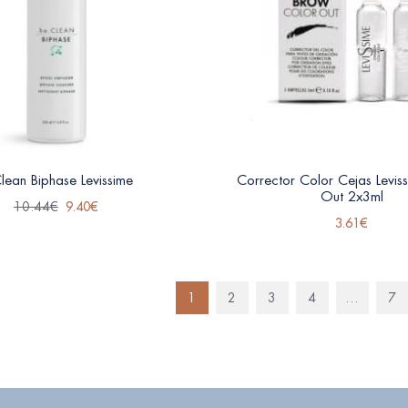
Clean Biphase Levissime
Corrector Color Cejas Levis
Out 2x3ml
10.44
€
9.40
€
3.61
€
1
2
3
4
…
7