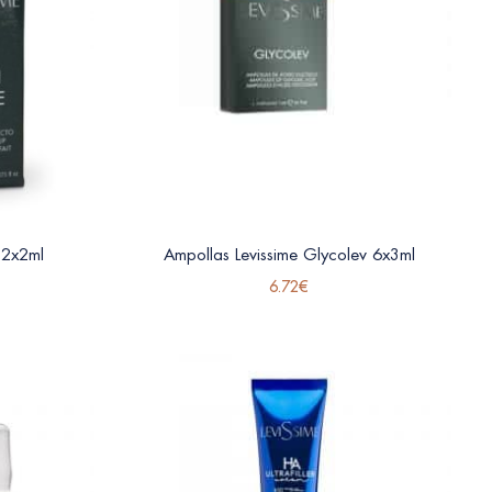
 2x2ml
Ampollas Levissime Glycolev 6x3ml
6.72
€