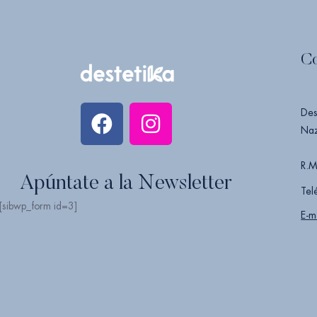
C
Des
Naz
R.M
Apúntate a la Newsletter
Tel
[sibwp_form id=3]
E-m