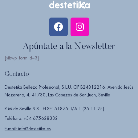
Apúntate a la Newsletter
[sibwp_form id=3]
Contacto
Destetika Belleza Profesional, S.L.U. CIF B24812216. Avenida Jesús
Nazareno, 4, 41730, Las Cabezas de San Juan, Sevilla.
R.M de Sevilla S 8 , H SE151875, I/A 1 (25.11.25).
Teléfono: +34 675628332
E-mail: info@destetika.es