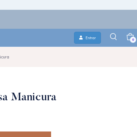
Entrar
0
icura
a Manicura