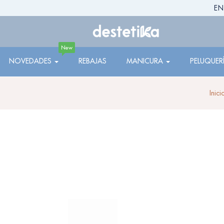
EN
New
NOVEDADES
REBAJAS
MANICURA
PELUQUER
Inici