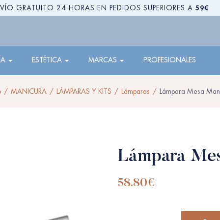
59€
VÍO GRATUITO 24 HORAS EN PEDIDOS SUPERIORES A
ÍA
ESTÉTICA
MARCAS
PROFESIONALES
o
MANICURA
LÁMPARAS Y KITS
Lámparas
Lámpara Mesa Man
Lámpara Mes
58.80
€