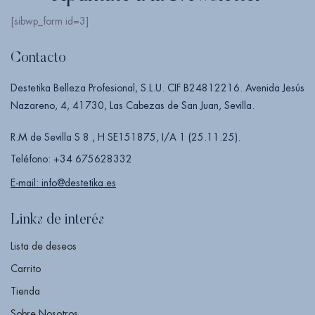
[sibwp_form id=3]
Contacto
Destetika Belleza Profesional, S.L.U. CIF B24812216. Avenida Jesús
Nazareno, 4, 41730, Las Cabezas de San Juan, Sevilla.
R.M de Sevilla S 8 , H SE151875, I/A 1 (25.11.25).
Teléfono: +34 675628332
E-mail: info@destetika.es
Links de interés
Lista de deseos
Carrito
Tienda
Sobre Nosotros