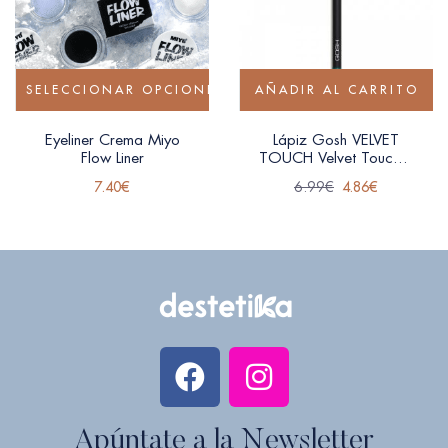
SELECCIONAR OPCIONES
AÑADIR AL CARRITO
Eyeliner Crema Miyo
Lápiz Gosh VELVET
Flow Liner
TOUCH Velvet Touch –
018
7.40
€
6.99
€
4.86
€
Apúntate a la Newsletter