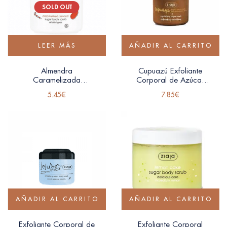
SOLD OUT
LEER MÁS
AÑADIR AL CARRITO
Almendra
Cupuazú Exfoliante
Caramelizada
Corporal de Azúcar
Exfoliante Corporal
Ziaja 200ml
5.45
€
7.85
€
Ziaja 200ml
AÑADIR AL CARRITO
AÑADIR AL CARRITO
Exfoliante Corporal de
Exfoliante Corporal