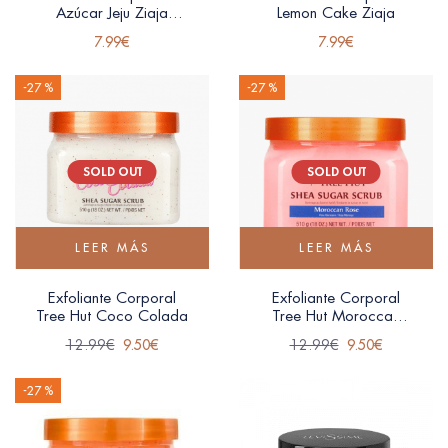
Azúcar Jeju Ziaja
Lemon Cake Ziaja
200ml
7.99
€
7.99
€
-27 %
-27 %
SOLD OUT
SOLD OUT
LEER MÁS
LEER MÁS
Exfoliante Corporal
Exfoliante Corporal
Tree Hut Coco Colada
Tree Hut Moroccan
Rose
12.99
€
9.50
€
12.99
€
9.50
€
-27 %