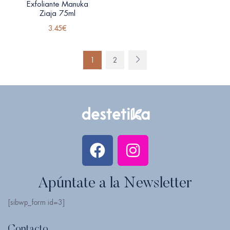
Exfoliante Manuka
Ziaja 75ml
3.45
€
1
2
Apúntate a la Newsletter
[sibwp_form id=3]
Contacto