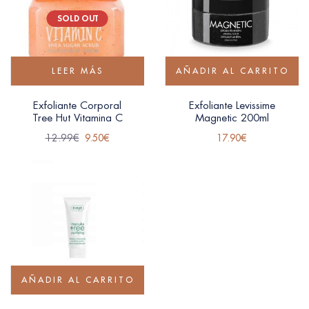
SOLD OUT
LEER MÁS
AÑADIR AL CARRITO
Exfoliante Corporal
Exfoliante Levissime
Tree Hut Vitamina C
Magnetic 200ml
12.99
€
9.50
€
17.90
€
AÑADIR AL CARRITO