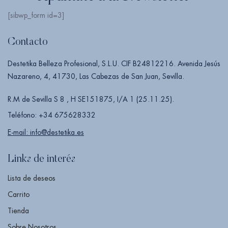
[sibwp_form id=3]
Contacto
Destetika Belleza Profesional, S.L.U. CIF B24812216. Avenida Jesús
Nazareno, 4, 41730, Las Cabezas de San Juan, Sevilla.
R.M de Sevilla S 8 , H SE151875, I/A 1 (25.11.25).
Teléfono: +34 675628332
E-mail: info@destetika.es
Links de interés
Lista de deseos
Carrito
Tienda
Sobre Nosotros