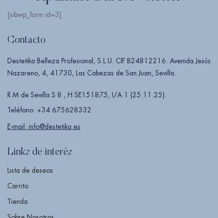
[sibwp_form id=3]
Contacto
Destetika Belleza Profesional, S.L.U. CIF B24812216. Avenida Jesús
Nazareno, 4, 41730, Las Cabezas de San Juan, Sevilla.
R.M de Sevilla S 8 , H SE151875, I/A 1 (25.11.25).
Teléfono: +34 675628332
E-mail: info@destetika.es
Links de interés
Lista de deseos
Carrito
Tienda
Sobre Nosotros