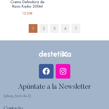
Crema Definidora de
Rizos Kadus 200ml
10.20
€
1
2
3
4
Apúntate a la Newsletter
[sibwp_form id=3]
Contacto