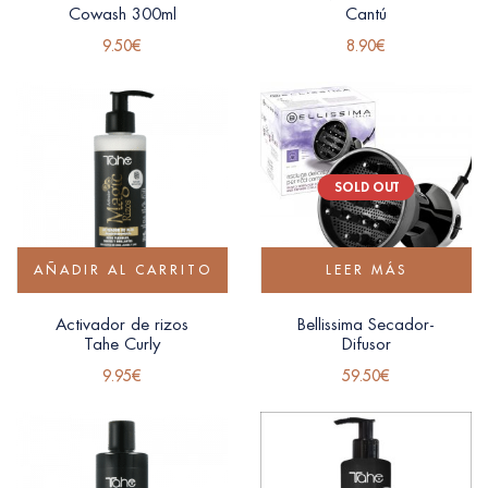
Cowash 300ml
Cantú
9.50
€
8.90
€
SOLD OUT
AÑADIR AL CARRITO
LEER MÁS
Activador de rizos
Bellissima Secador-
Tahe Curly
Difusor
9.95
€
59.50
€