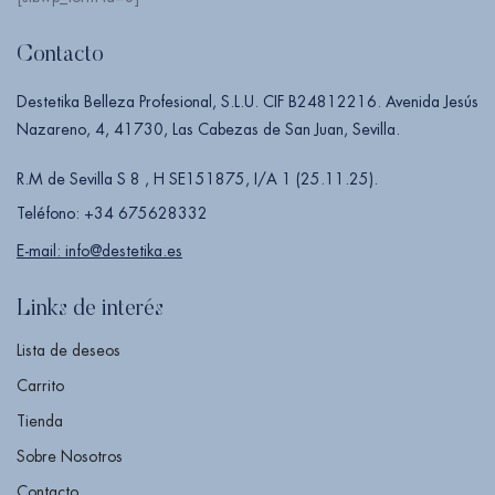
Contacto
Destetika Belleza Profesional, S.L.U. CIF B24812216. Avenida Jesús
Nazareno, 4, 41730, Las Cabezas de San Juan, Sevilla.
R.M de Sevilla S 8 , H SE151875, I/A 1 (25.11.25).
Teléfono: +34 675628332
E-mail: info@destetika.es
Links de interés
Lista de deseos
Carrito
Tienda
Sobre Nosotros
Contacto