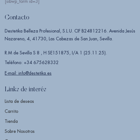
[sibwp_form id=3]
Contacto
Destetika Belleza Profesional, S.L.U. CIF B24812216. Avenida Jesús
Nazareno, 4, 41730, Las Cabezas de San Juan, Sevilla.
R.M de Sevilla S 8 , H SE151875, I/A 1 (25.11.25).
Teléfono: +34 675628332
E-mail: info@destetika.es
Links de interés
Lista de deseos
Carrito
Tienda
Sobre Nosotros